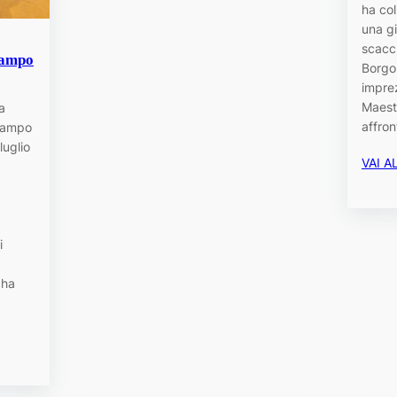
ha col
una g
scacch
Lampo
Borgo
imprez
Maest
a
affro
“Lampo
luglio
VAI A
i
 ha