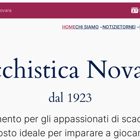
Novara
HOME
CHI SIAMO
NOTIZIE
TORNEI
chistica Nov
dal 1923
imento per gli appassionati di sca
osto ideale per imparare a giocar