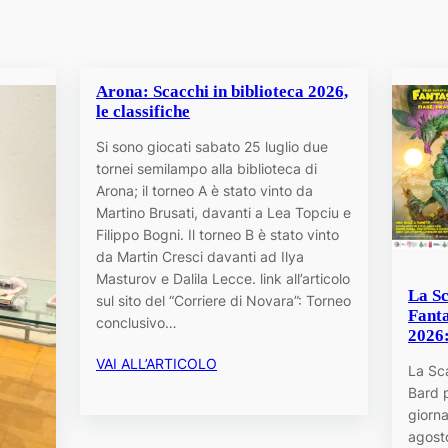
Arona: Scacchi in biblioteca 2026,
le classifiche
Si sono giocati sabato 25 luglio due
tornei semilampo alla biblioteca di
Arona; il torneo A è stato vinto da
Martino Brusati, davanti a Lea Topciu e
Filippo Bogni. Il torneo B è stato vinto
da Martin Cresci davanti ad Ilya
Masturov e Dalila Lecce. link all’articolo
La Sc
sul sito del “Corriere di Novara”: Torneo
Fant
conclusivo…
2026
VAI ALL’ARTICOLO
La Sc
Bard 
giorn
agost