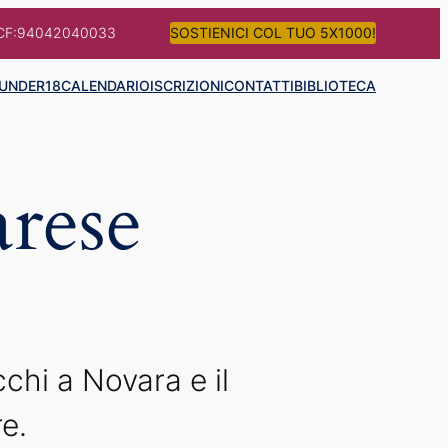
CF:94042040033
SOSTIENICI COL TUO 5X1000!
UNDER18
CALENDARIO
ISCRIZIONI
CONTATTI
BIBLIOTECA
arese
cchi a Novara e il
e.