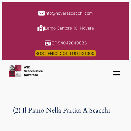
Skip
to
info@novarascacchi.com
content
Largo Cantore 10, Novara
CF:94042040033
SOSTIENICI COL TUO 5X1000!
=
(2) Il Piano Nella Partita A Scacchi