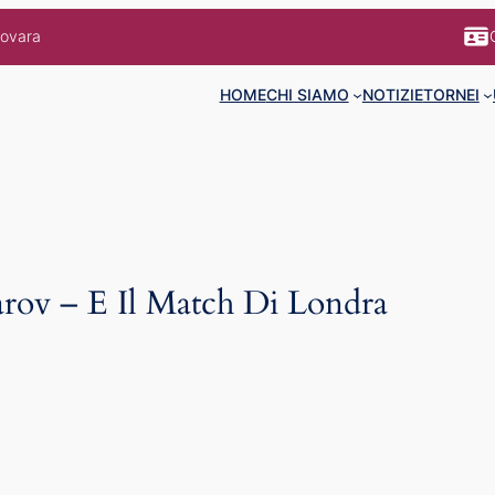
Novara
HOME
CHI SIAMO
NOTIZIE
TORNEI
arov – E Il Match Di Londra