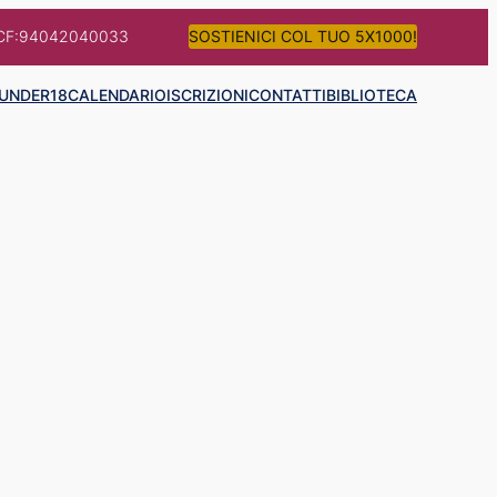
CF:94042040033
SOSTIENICI COL TUO 5X1000!
UNDER18
CALENDARIO
ISCRIZIONI
CONTATTI
BIBLIOTECA