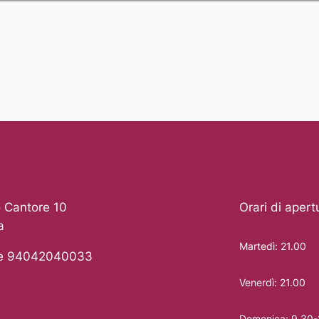
 Cantore 10
Orari di apert
a
Martedì: 21.00
le 94042040033
Venerdì: 21.00
Domenica: 9.30-