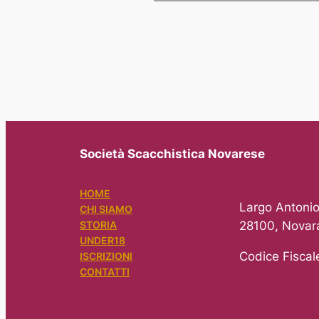
Società Scacchistica Novarese
HOME
Largo Antonio
CHI SIAMO
28100, Novar
STORIA
UNDER18
Codice Fisca
ISCRIZIONI
CONTATTI