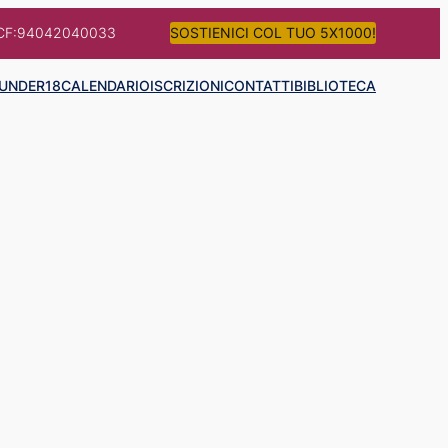
CF:94042040033
SOSTIENICI COL TUO 5X1000!
UNDER18
CALENDARIO
ISCRIZIONI
CONTATTI
BIBLIOTECA