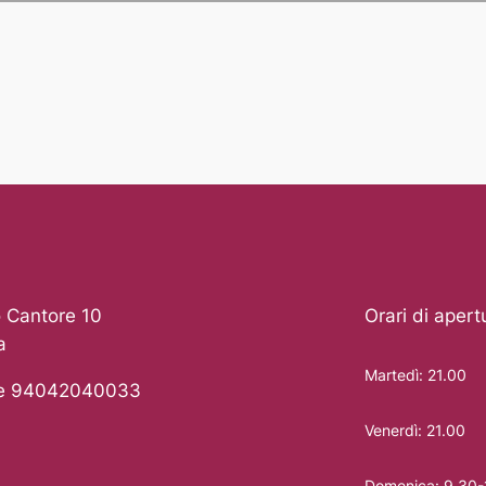
 Cantore 10
Orari di apert
a
Martedì: 21.00
le 94042040033
Venerdì: 21.00
Domenica: 9.30-