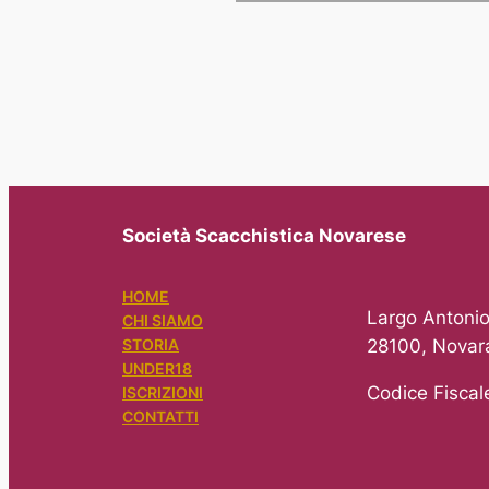
Società Scacchistica Novarese
HOME
Largo Antonio
CHI SIAMO
28100, Novar
STORIA
UNDER18
Codice Fisca
ISCRIZIONI
CONTATTI