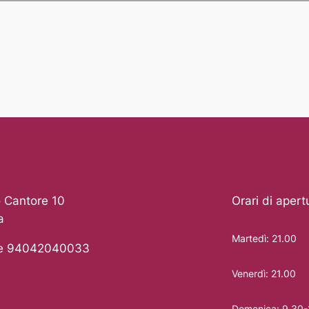
 Cantore 10
Orari di apert
a
Martedì: 21.00
le 94042040033
Venerdì: 21.00
Domenica: 9.30-