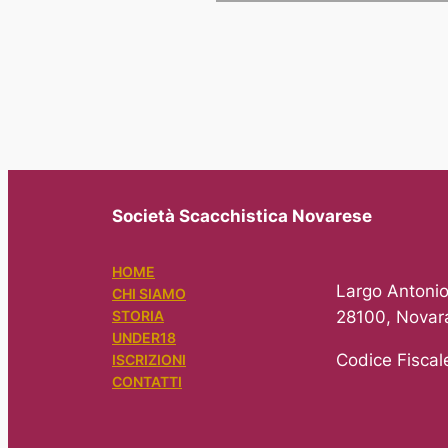
Società Scacchistica Novarese
HOME
Largo Antonio
CHI SIAMO
28100, Novar
STORIA
UNDER18
Codice Fisca
ISCRIZIONI
CONTATTI