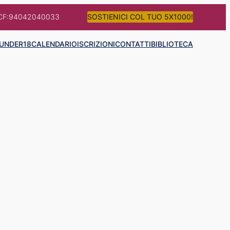
CF:94042040033
SOSTIENICI COL TUO 5X1000!
UNDER18
CALENDARIO
ISCRIZIONI
CONTATTI
BIBLIOTECA