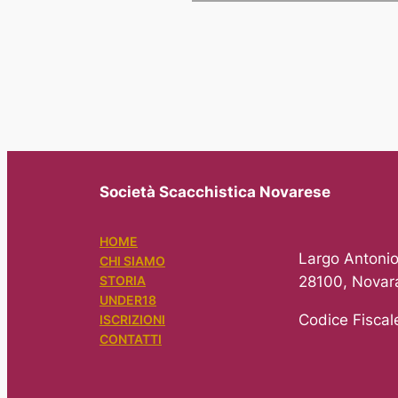
Società Scacchistica Novarese
HOME
Largo Antonio
CHI SIAMO
28100, Novar
STORIA
UNDER18
Codice Fisca
ISCRIZIONI
CONTATTI