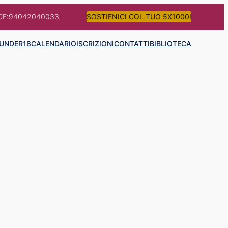
CF:94042040033
SOSTIENICI COL TUO 5X1000!
UNDER18
CALENDARIO
ISCRIZIONI
CONTATTI
BIBLIOTECA