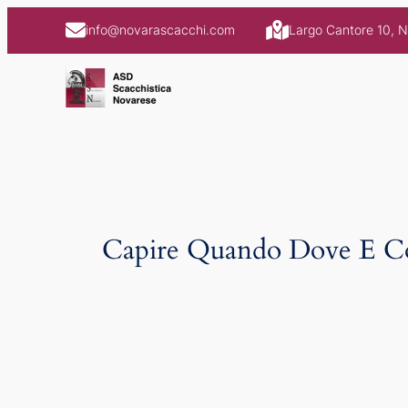
Skip
info@novarascacchi.com
Largo Cantore 10, 
to
content
Capire Quando Dove E C