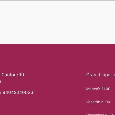
 Cantore 10
Orari di apert
a
Martedì: 21.00
le 94042040033
Venerdì: 21.00
Domenica: 9.30-