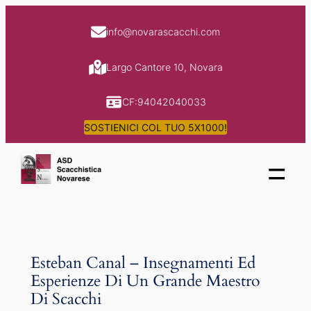
Skip
to
info@novarascacchi.com
content
Largo Cantore 10, Novara
CF:94042040033
SOSTIENICI COL TUO 5X1000!
=
Esteban Canal – Insegnamenti Ed
Esperienze Di Un Grande Maestro
Di Scacchi