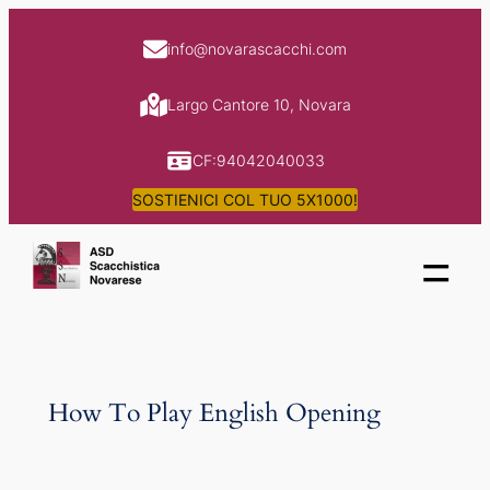
Skip
to
info@novarascacchi.com
content
Largo Cantore 10, Novara
CF:94042040033
SOSTIENICI COL TUO 5X1000!
=
How To Play English Opening