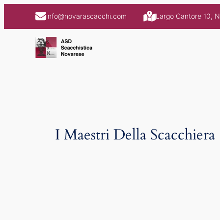
Skip
info@novarascacchi.com
Largo Cantore 10, 
to
content
I Maestri Della Scacchiera