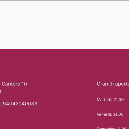
 Cantore 10
Orari di apert
a
Martedì: 21.00
le 94042040033
Venerdì: 21.00
Domenica: 9.30-