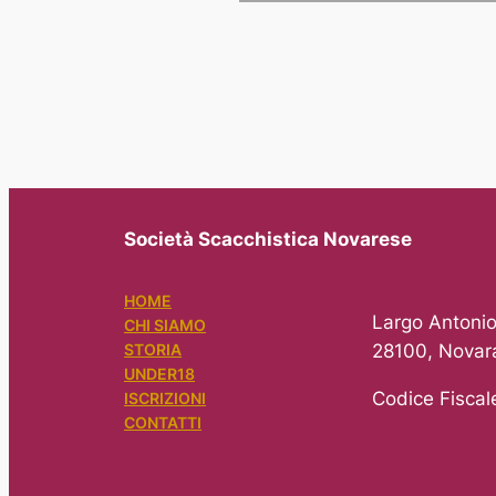
Società Scacchistica Novarese
HOME
Largo Antonio
CHI SIAMO
28100, Novar
STORIA
UNDER18
Codice Fisca
ISCRIZIONI
CONTATTI