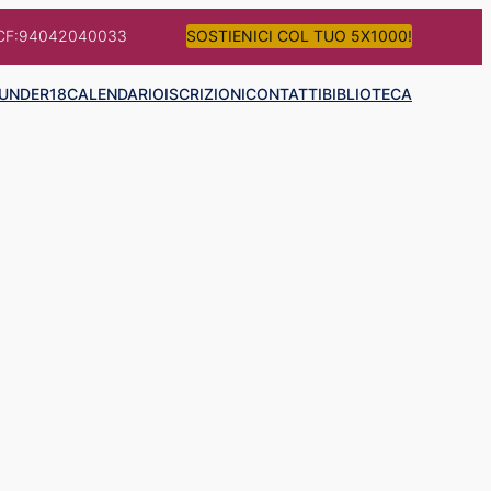
CF:94042040033
SOSTIENICI COL TUO 5X1000!
UNDER18
CALENDARIO
ISCRIZIONI
CONTATTI
BIBLIOTECA