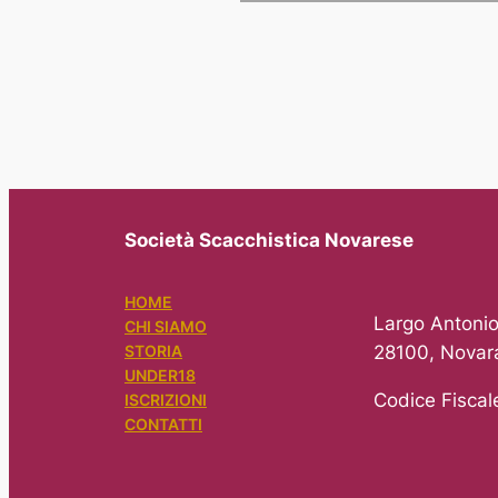
Società Scacchistica Novarese
HOME
Largo Antonio
CHI SIAMO
28100, Novar
STORIA
UNDER18
Codice Fisca
ISCRIZIONI
CONTATTI