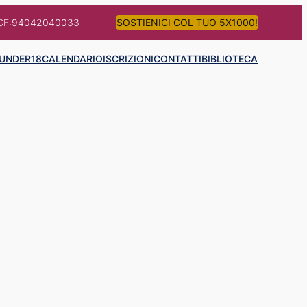
CF:94042040033
SOSTIENICI COL TUO 5X1000!
UNDER18
CALENDARIO
ISCRIZIONI
CONTATTI
BIBLIOTECA