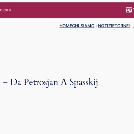
Novara
HOME
CHI SIAMO
NOTIZIE
TORNEI
 – Da Petrosjan A Spasskij