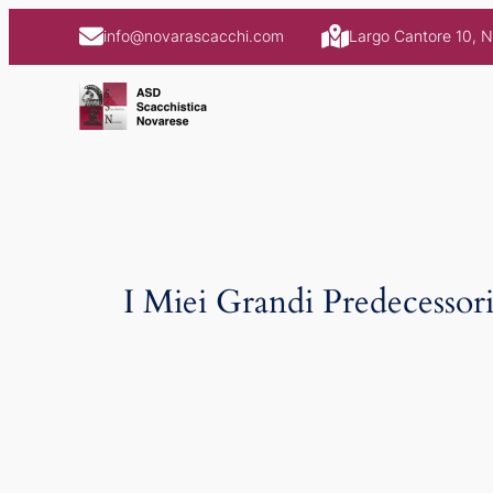
Skip
info@novarascacchi.com
Largo Cantore 10, 
to
content
I Miei Grandi Predecessori