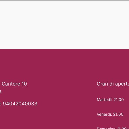
 Cantore 10
Orari di apert
a
Martedì: 21.00
le 94042040033
Venerdì: 21.00
Domenica: 9.30-