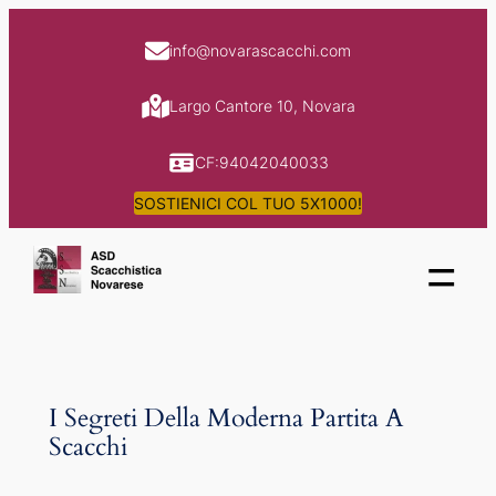
Skip
to
info@novarascacchi.com
content
Largo Cantore 10, Novara
CF:94042040033
SOSTIENICI COL TUO 5X1000!
=
I Segreti Della Moderna Partita A
Scacchi