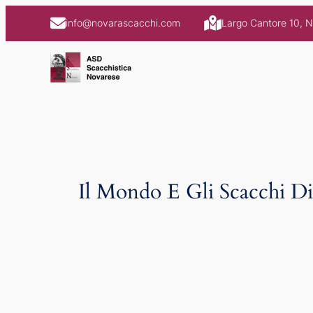
Skip
info@novarascacchi.com
Largo Cantore 10, 
to
content
Il Mondo E Gli Scacchi Di