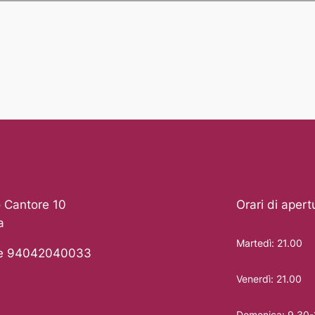
 Cantore 10
Orari di apert
a
Martedì: 21.00
le 94042040033
Venerdì: 21.00
Domenica: 9.30-