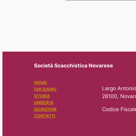
Società Scacchistica Novarese
HOME
Largo Antonio
CHI SIAMO
28100, Novar
STORIA
UNDER18
Codice Fisca
ISCRIZIONI
CONTATTI