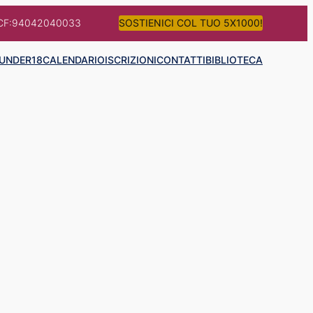
CF:94042040033
SOSTIENICI COL TUO 5X1000!
UNDER18
CALENDARIO
ISCRIZIONI
CONTATTI
BIBLIOTECA