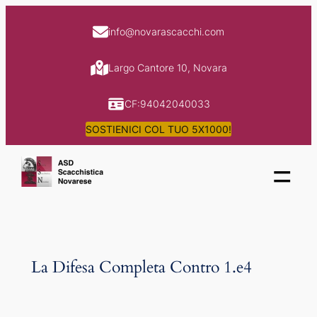
Skip
to
info@novarascacchi.com
content
Largo Cantore 10, Novara
CF:94042040033
SOSTIENICI COL TUO 5X1000!
=
La Difesa Completa Contro 1.e4