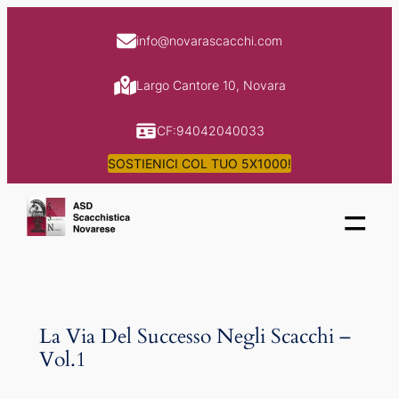
Skip
to
info@novarascacchi.com
content
Largo Cantore 10, Novara
CF:94042040033
SOSTIENICI COL TUO 5X1000!
=
La Via Del Successo Negli Scacchi –
Vol.1