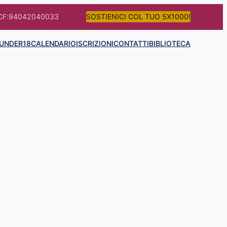
CF:94042040033
SOSTIENICI COL TUO 5X1000!
UNDER18
CALENDARIO
ISCRIZIONI
CONTATTI
BIBLIOTECA