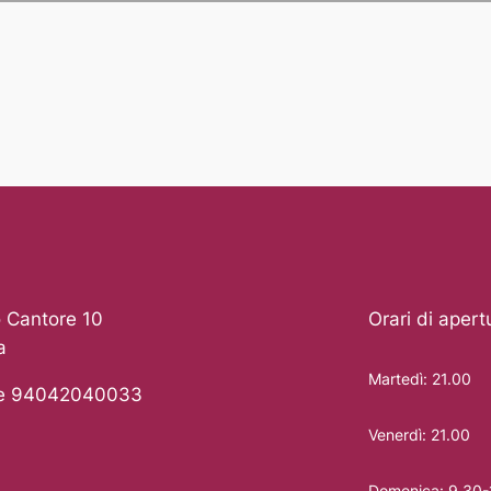
 Cantore 10
Orari di apert
a
Martedì: 21.00
le 94042040033
Venerdì: 21.00
Domenica: 9.30-