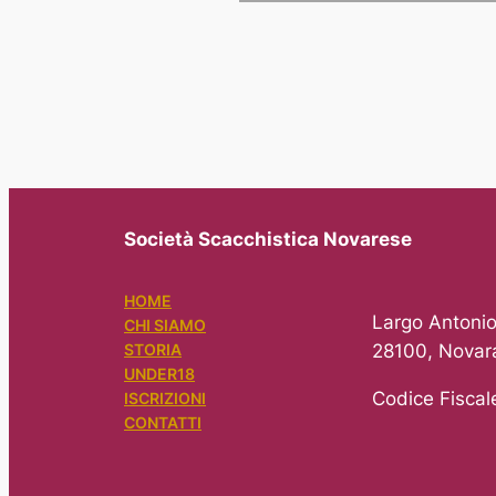
Società Scacchistica Novarese
HOME
Largo Antonio
CHI SIAMO
28100, Novar
STORIA
UNDER18
Codice Fisca
ISCRIZIONI
CONTATTI