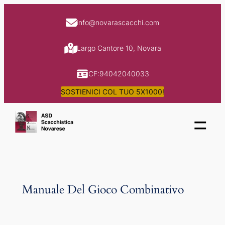
Skip
to
info@novarascacchi.com
content
Largo Cantore 10, Novara
CF:94042040033
SOSTIENICI COL TUO 5X1000!
=
Manuale Del Gioco Combinativo