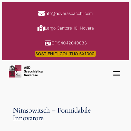
Skip
to
info@novarascacchi.com
content
Largo Cantore 10, Novara
CF:94042040033
SOSTIENICI COL TUO 5X1000!
=
Nimsowitsch – Formidabile
Innovatore