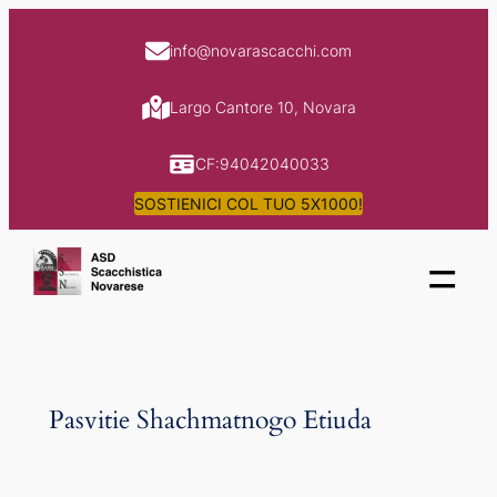
Skip
to
info@novarascacchi.com
content
Largo Cantore 10, Novara
CF:94042040033
SOSTIENICI COL TUO 5X1000!
=
Pasvitie Shachmatnogo Etiuda