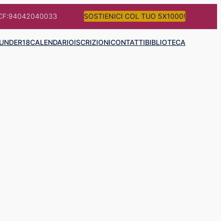
CF:94042040033
SOSTIENICI COL TUO 5X1000!
UNDER18
CALENDARIO
ISCRIZIONI
CONTATTI
BIBLIOTECA