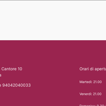
 Cantore 10
Orari di apert
a
Martedì: 21.00
le 94042040033
Venerdì: 21.00
Domenica: 9.30-