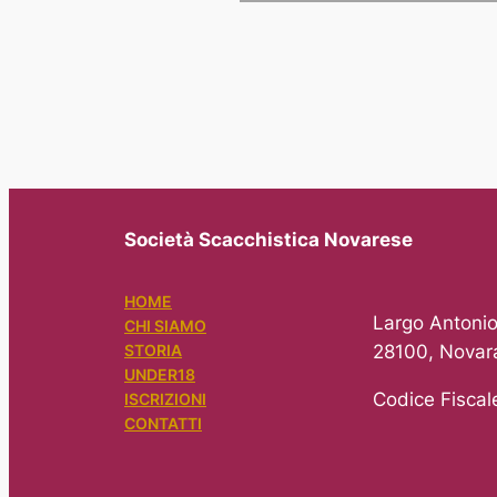
Società Scacchistica Novarese
HOME
Largo Antonio
CHI SIAMO
28100, Novar
STORIA
UNDER18
Codice Fisca
ISCRIZIONI
CONTATTI