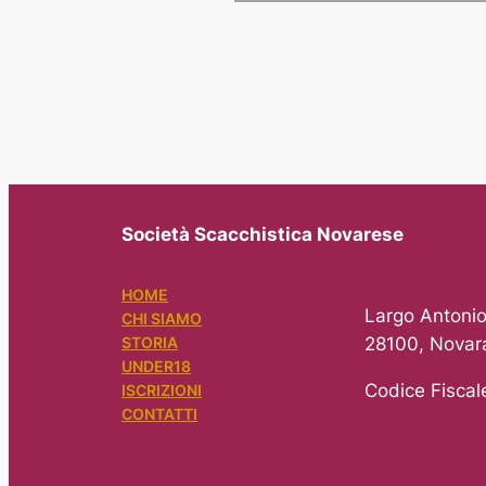
Società Scacchistica Novarese
HOME
Largo Antonio
CHI SIAMO
28100, Novar
STORIA
UNDER18
Codice Fisca
ISCRIZIONI
CONTATTI