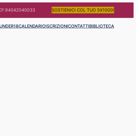
CF:94042040033
SOSTIENICI COL TUO 5X1000!
UNDER18
CALENDARIO
ISCRIZIONI
CONTATTI
BIBLIOTECA