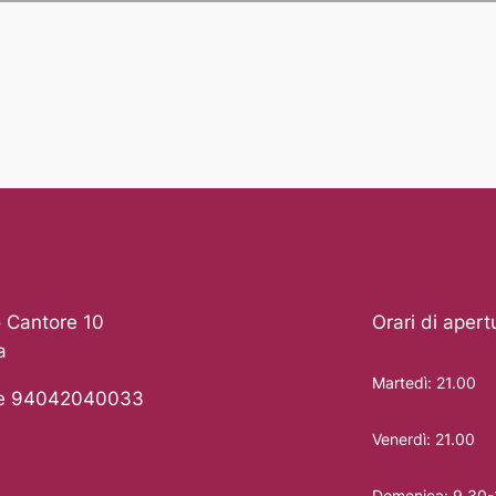
 Cantore 10
Orari di apert
a
Martedì: 21.00
le 94042040033
Venerdì: 21.00
Domenica: 9.30-