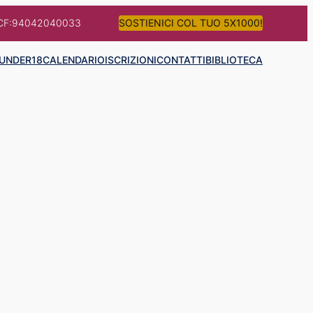
CF:94042040033
SOSTIENICI COL TUO 5X1000!
UNDER18
CALENDARIO
ISCRIZIONI
CONTATTI
BIBLIOTECA