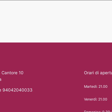
 Cantore 10
Orari di apert
a
Martedì: 21.00
le 94042040033
Venerdì: 21.00
Domenica: 9.30-