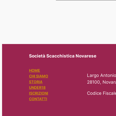
Società Scacchistica Novarese
HOME
Largo Antonio
CHI SIAMO
28100, Novar
STORIA
UNDER18
Codice Fisca
ISCRIZIONI
CONTATTI