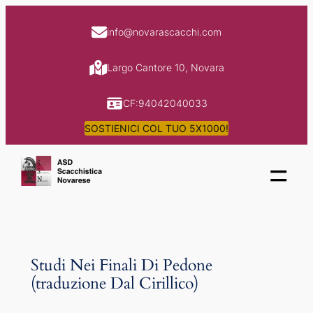
Skip
to
info@novarascacchi.com
content
Largo Cantore 10, Novara
CF:94042040033
SOSTIENICI COL TUO 5X1000!
=
Studi Nei Finali Di Pedone
(traduzione Dal Cirillico)