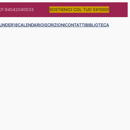
CF:94042040033
SOSTIENICI COL TUO 5X1000!
UNDER18
CALENDARIO
ISCRIZIONI
CONTATTI
BIBLIOTECA