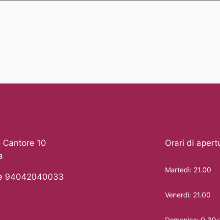
 Cantore 10
Orari di apert
a
Martedì: 21.00
le 94042040033
Venerdì: 21.00
Domenica: 9.30-