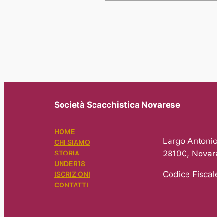
Società Scacchistica Novarese
HOME
Largo Antonio
CHI SIAMO
28100, Novar
STORIA
UNDER18
Codice Fisca
ISCRIZIONI
CONTATTI