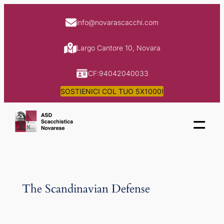
Skip
to
info@novarascacchi.com
content
Largo Cantore 10, Novara
CF:94042040033
SOSTIENICI COL TUO 5X1000!
=
The Scandinavian Defense