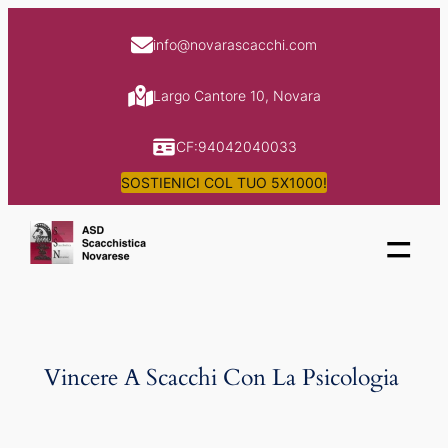
Skip
to
info@novarascacchi.com
content
Largo Cantore 10, Novara
CF:94042040033
SOSTIENICI COL TUO 5X1000!
=
Vincere A Scacchi Con La Psicologia