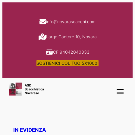
Skip
to
content
info@novarascacchi.com
Largo Cantore 10, Novara
CF:94042040033
SOSTIENICI COL TUO 5X1000!
=
IN EVIDENZA