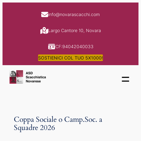
Skip
to
info@novarascacchi.com
content
Largo Cantore 10, Novara
CF:94042040033
SOSTIENICI COL TUO 5X1000!
=
Coppa Sociale o Camp.Soc. a
Squadre 2026