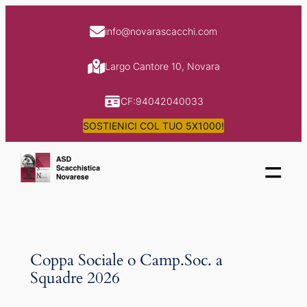
Skip
to
info@novarascacchi.com
content
Largo Cantore 10, Novara
CF:94042040033
SOSTIENICI COL TUO 5X1000!
=
Coppa Sociale o Camp.Soc. a
Squadre 2026