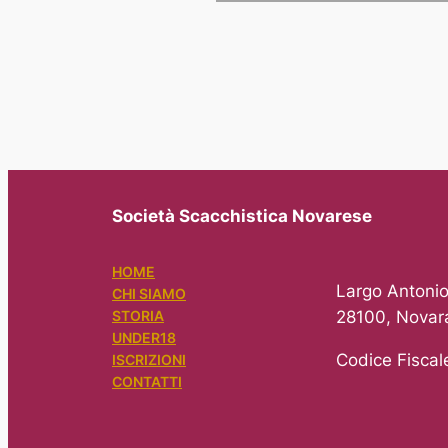
Società Scacchistica Novarese
HOME
Largo Antonio
CHI SIAMO
28100, Novar
STORIA
UNDER18
Codice Fisca
ISCRIZIONI
CONTATTI