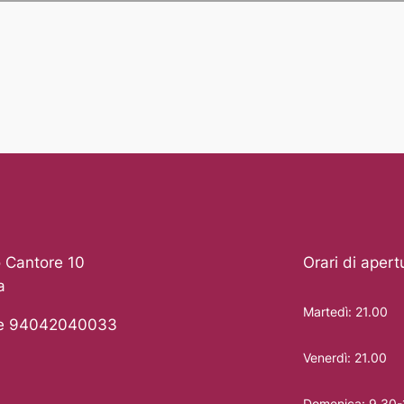
 Cantore 10
Orari di apert
a
Martedì: 21.00
le 94042040033
Venerdì: 21.00
Domenica: 9.30-