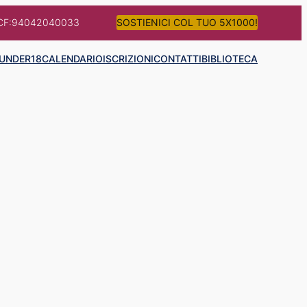
CF:94042040033
SOSTIENICI COL TUO 5X1000!
UNDER18
CALENDARIO
ISCRIZIONI
CONTATTI
BIBLIOTECA