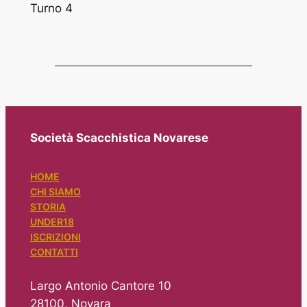
Turno 4
Società Scacchistica Novarese
HOME
CHI SIAMO
STORIA
UNDER18
ISCRIZIONI
CONTATTI
Largo Antonio Cantore 10
28100, Novara