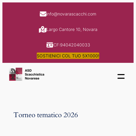
Skip
to
info@novarascacchi.com
content
Largo Cantore 10, Novara
CF:94042040033
SOSTIENICI COL TUO 5X1000!
=
Torneo tematico 2026