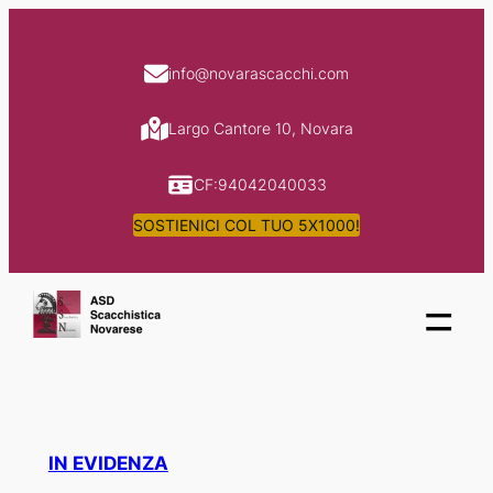
Skip
to
info@novarascacchi.com
content
Largo Cantore 10, Novara
CF:94042040033
SOSTIENICI COL TUO 5X1000!
=
IN EVIDENZA