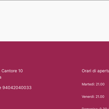
 Cantore 10
Orari di apert
a
Martedì: 21.00
le 94042040033
Venerdì: 21.00
Domenica: 9.30-