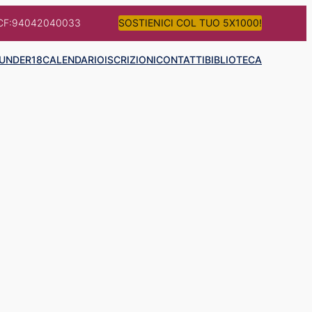
CF:94042040033
SOSTIENICI COL TUO 5X1000!
UNDER18
CALENDARIO
ISCRIZIONI
CONTATTI
BIBLIOTECA