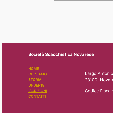
Società Scacchistica Novarese
HOME
Largo Antonio
CHI SIAMO
28100, Novar
STORIA
UNDER18
Codice Fisca
ISCRIZIONI
CONTATTI