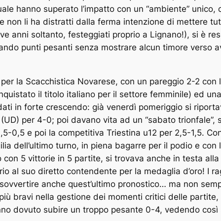
ale hanno superato l’impatto con un “ambiente” unico, c
e non li ha distratti dalla ferma intenzione di mettere tut
ve anni soltanto, festeggiati proprio a Lignano!), si è r
ando punti pesanti senza mostrare alcun timore verso avv
ato per la Scacchistica Novarese, con un pareggio 2-2 con 
istato il titolo italiano per il settore femminile) ed un
ati in forte crescendo: già venerdì pomeriggio si riport
UD) per 4-0; poi davano vita ad un “sabato trionfale”,
-0,5 e poi la competitiva Triestina u12 per 2,5-1,5. Con 
gilia dell’ultimo turno, in piena bagarre per il podio e co
on 5 vittorie in 5 partite, si trovava anche in testa alla
io al suo diretto contendente per la medaglia d’oro! I r
i a sovvertire anche quest’ultimo pronostico… ma non sempr
 più bravi nella gestione dei momenti critici delle partite
nno dovuto subire un troppo pesante 0-4, vedendo così sf