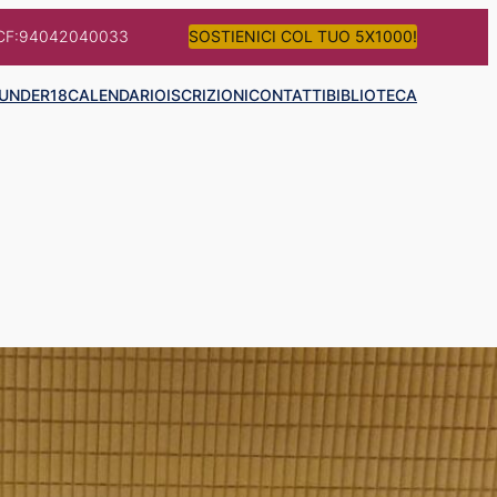
CF:94042040033
SOSTIENICI COL TUO 5X1000!
UNDER18
CALENDARIO
ISCRIZIONI
CONTATTI
BIBLIOTECA