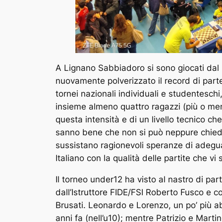
A Lignano Sabbiadoro si sono giocati dal 3
nuovamente polverizzato il record di parte
tornei nazionali individuali e studentesc
insieme almeno quattro ragazzi (più o meno
questa intensità e di un livello tecnico c
sanno bene che non si può neppure chieder
sussistano ragionevoli speranze di adegu
Italiano con la qualità delle partite che vi
Il torneo under12 ha visto al nastro di pa
dall’Istruttore FIDE/FSI Roberto Fusco e 
Brusati. Leonardo e Lorenzo, un po’ più ab
anni fa (nell’u10); mentre Patrizio e Martin