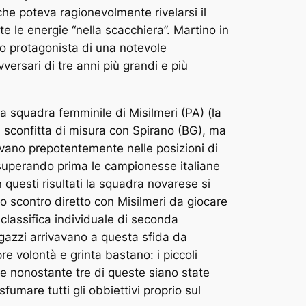
he poteva ragionevolmente rivelarsi il
te le energie “nella scacchiera”. Martino in
eso protagonista di una notevole
ersari di tre anni più grandi e più
la squadra femminile di Misilmeri (PA) (la
a sconfitta di misura con Spirano (BG), ma
avano prepotentemente nelle posizioni di
 superando prima le campionesse italiane
questi risultati la squadra novarese si
n lo scontro diretto con Misilmeri da giocare
 classifica individuale di seconda
agazzi arrivavano a questa sfida da
e volontà e grinta bastano: i piccoli
, e nonostante tre di queste siano state
umare tutti gli obbiettivi proprio sul