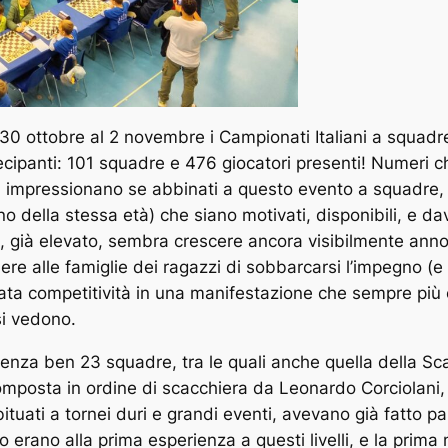
0 ottobre al 2 novembre i Campionati Italiani a squadre 
cipanti: 101 squadre e 476 giocatori presenti! Numeri ch
hi, impressionano se abbinati a questo evento a squadre,
 della stessa età) che siano motivati, disponibili, e da
he, già elevato, sembra crescere ancora visibilmente anno 
e alle famiglie dei ragazzi di sobbarcarsi l’impegno (e 
ata competitività in una manifestazione che sempre più
 si vedono.
rtenza ben 23 squadre, tra le quali anche quella della S
composta in ordine di scacchiera da Leonardo Corciolani,
ituati a tornei duri e grandi eventi, avevano già fatto 
o erano alla prima esperienza a questi livelli, e la prima