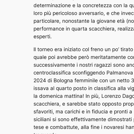
determinazione e la concretezza con la qu
loro più pericoloso avversario, e che invec
particolare, nonostante la giovane età (no
performance in quarta scacchiera, realizz
esperti.
Il torneo era iniziato col freno un po’ tir
quale poi avrebbe però meritatamente conqu
successivamente i nostri ragazzi sono and
centroclassifica sconfiggendo Palmanova (
2024 di Bologna femminile con un netto 3,5
issava al quarto posto in classifica alla vi
la domenica mattina! In più, Lorenzo Dago c
scacchiera, e sarebbe stato opposto propr
sfavoriti, ma carichi e in fiducia e pront
siciliani si sono effettivamente dimostrati
tese e combattute, alla fine i novaresi ha