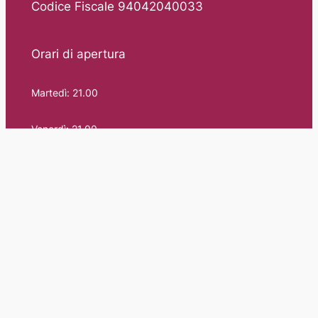
Codice Fiscale 94042040033
Orari di apertura
Martedì: 21.00
Venerdì: 21.00
Domenica: 9.30-12.30 14.30-18.00
Cookie & Privacy Policy
© 2026 – Diritti Riservati