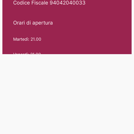
Codice Fiscale 94042040033
Orari di apertura
Martedì: 21.00
Venerdì: 21.00
Domenica: 9.30-12.30 14.30-18.00
Cookie & Privacy Policy
© 2026 – Diritti Riservati